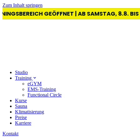
Zum Inhalt springen
NGSBEREICH GEÖFFNET | AB SAMSTAG, 8.8. BIS S
Studio
Training
eGYM
EMS-Training
Functional Circle
Kurse
Sauna
Klimatisierung
Preise
Karriere
Kontakt