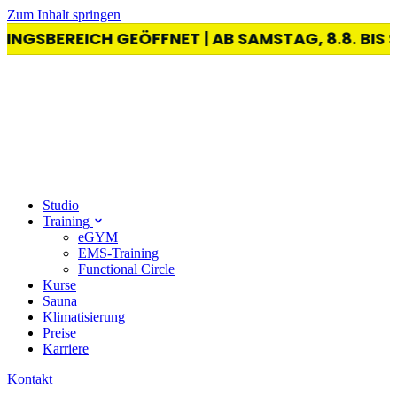
Zum Inhalt springen
NGSBEREICH GEÖFFNET | AB SAMSTAG, 8.8. BIS 
Studio
Training
eGYM
EMS-Training
Functional Circle
Kurse
Sauna
Klimatisierung
Preise
Karriere
Kontakt