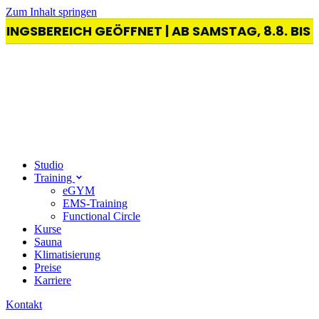
Zum Inhalt springen
NGSBEREICH GEÖFFNET | AB SAMSTAG, 8.8. BIS 
Studio
Training
eGYM
EMS-Training
Functional Circle
Kurse
Sauna
Klimatisierung
Preise
Karriere
Kontakt